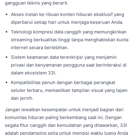
gangguan teknis yang berarti.
Akses instan ke ribuan konten hiburan eksklusif yang
diperbarui setiap hari untuk menjaga keseruan Anda.
Teknologi kompresi data canggih yang memungkinkan
streaming berkualitas tinggi tanpa menghabiskan kuota
internet secara berlebihan.
Sistem keamanan data terenkripsi yang menjamin
privasi dan kenyamanan pengguna saat berinteraksi di
dalam ekosistem 33l.
Kompatibilitas penuh dengan berbagai perangkat
seluler terbaru, memastikan tampilan visual yang tajam
dan jernih.
Jangan lewatkan kesempatan untuk menjadi bagian dari
komunitas hiburan paling berkembang saat ini. Dengan
segala fitur canggih dan kemudahan yang ditawarkan, 33l
adalah pendamping setia untuk mengisi waktu luang Anda