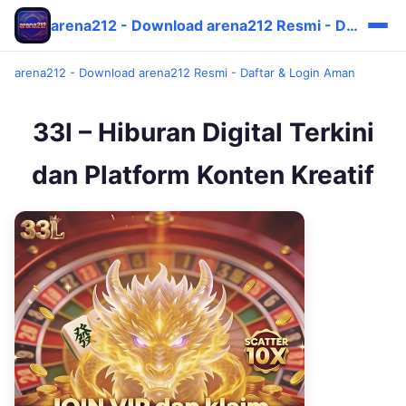
arena212 - Download arena212 Resmi - Daftar & Login Aman
arena212 - Download arena212 Resmi - Daftar & Login Aman
33l – Hiburan Digital Terkini
dan Platform Konten Kreatif