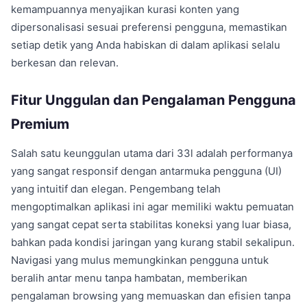
kemampuannya menyajikan kurasi konten yang
dipersonalisasi sesuai preferensi pengguna, memastikan
setiap detik yang Anda habiskan di dalam aplikasi selalu
berkesan dan relevan.
Fitur Unggulan dan Pengalaman Pengguna
Premium
Salah satu keunggulan utama dari 33l adalah performanya
yang sangat responsif dengan antarmuka pengguna (UI)
yang intuitif dan elegan. Pengembang telah
mengoptimalkan aplikasi ini agar memiliki waktu pemuatan
yang sangat cepat serta stabilitas koneksi yang luar biasa,
bahkan pada kondisi jaringan yang kurang stabil sekalipun.
Navigasi yang mulus memungkinkan pengguna untuk
beralih antar menu tanpa hambatan, memberikan
pengalaman browsing yang memuaskan dan efisien tanpa