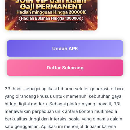
Unduh APK
Daftar Sekarang
33l hadir sebagai aplikasi hiburan seluler generasi terbaru
yang dirancang khusus untuk memenuhi kebutuhan gaya
hidup digital modern. Sebagai platform yang inovatif, 33l
menawarkan perpaduan unik antara konten multimedia
berkualitas tinggi dan interaksi sosial yang dinamis dalam
satu genggaman. Aplikasi ini menonjol di pasar karena