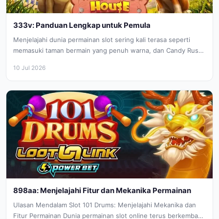
333v: Panduan Lengkap untuk Pemula
Menjelajahi dunia permainan slot sering kali terasa seperti
memasuki taman bermain yang penuh warna, dan Candy Rush
adalah contoh sempurna...
10 Jul 2026
898aa: Menjelajahi Fitur dan Mekanika Permainan
Ulasan Mendalam Slot 101 Drums: Menjelajahi Mekanika dan
Fitur Permainan Dunia permainan slot online terus berkembang