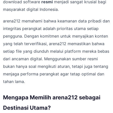
download software
resmi
menjadi sangat krusial bagi
masyarakat digital Indonesia.
arena212 memahami bahwa keamanan data pribadi dan
integritas perangkat adalah prioritas utama setiap
pengguna. Dengan komitmen untuk menyajikan konten
yang telah terverifikasi, arena212 memastikan bahwa
setiap file yang diunduh melalui platform mereka bebas
dari ancaman digital. Menggunakan sumber resmi
bukan hanya soal mengikuti aturan, tetapi juga tentang
menjaga performa perangkat agar tetap optimal dan
tahan lama.
Mengapa Memilih arena212 sebagai
Destinasi Utama?