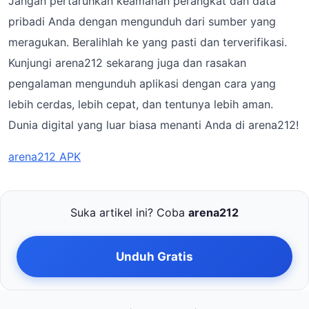
Jangan pertaruhkan keamanan perangkat dan data
pribadi Anda dengan mengunduh dari sumber yang
meragukan. Beralihlah ke yang pasti dan terverifikasi.
Kunjungi arena212 sekarang juga dan rasakan
pengalaman mengunduh aplikasi dengan cara yang
lebih cerdas, lebih cepat, dan tentunya lebih aman.
Dunia digital yang luar biasa menanti Anda di arena212!
arena212 APK
Suka artikel ini? Coba
arena212
Unduh Gratis