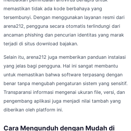
memastikan tidak ada kode berbahaya yang
tersembunyi. Dengan menggunakan layanan resmi dari
arena212, pengguna secara otomatis terlindungi dari
ancaman phishing dan pencurian identitas yang marak
terjadi di situs download bajakan.
Selain itu, arena212 juga memberikan panduan instalasi
yang jelas bagi pengguna. Hal ini sangat membantu
untuk memastikan bahwa software terpasang dengan
benar tanpa mengubah pengaturan sistem yang sensitif.
Transparansi informasi mengenai ukuran file, versi, dan
pengembang aplikasi juga menjadi nilai tambah yang
diberikan oleh platform ini.
Cara Mengunduh dengan Mudah di